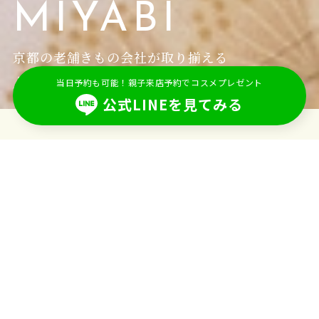
MIYABI
京都の老舗きもの会社が取り揃える
上質でかわいい振袖・着物レンタル
当日予約も可能！親子来店予約でコスメプレゼント
公式LINEを見てみる
Collection
C
ollection
コレクション
お店で取り扱う振袖の一部をご紹介！