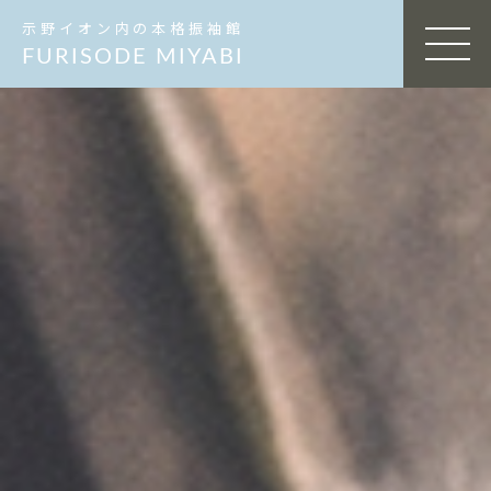
示野イオン内の本格振袖館
MEN
FURISODE MIYABI
U