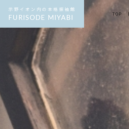
示野イオン内の本格振袖館
TOP
FURISODE MIYABI