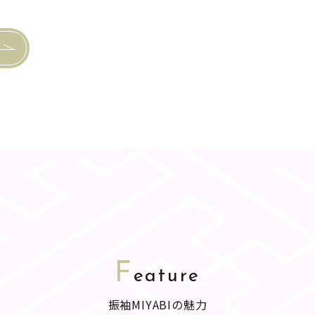
F
eature
振袖MIYABIの魅力